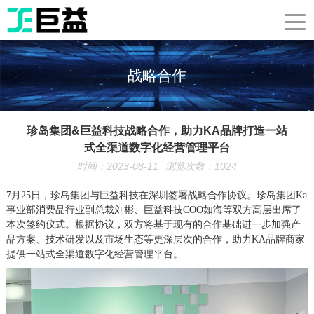
战略合作
珍岛集团&巨益科技战略合作，助力KA品牌打造一站
式全渠道数字化经营管理平台
时间：2023-08-11
浏览次数：
1024
7月25日，珍岛集团与巨益科技在深圳签署战略合作协议。珍岛集团Ka
事业部消费品行业副总裁刘彬、巨益科技COO如海等双方高层出席了
本次签约仪式。根据协议，双方将基于现有的合作基础进一步加强产
品方案、技术研发以及市场生态等更深层次的合作，助力KA品牌商家
提供一站式全渠道数字化经营管理平台。