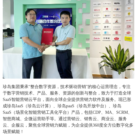
珍岛集团秉承“整合数字资源，技术驱动营销”的核心运营理念，专注
于数字营销技术、产品、服务、资源的创新与整合，致力于打造全球
SaaS智能营销云平台，面向全球企业提供营销力软件及服务。
现已形
成珍岛IaaS（珍岛云计算）、珍岛paaS（珍岛开放中台）、珍岛
SaaS（场景化智能营销工具化平台）产品，包括CDP、MA、SCRM、
智慈商城、企微运营助手等。
通过营销云、销售云、商业云、服务
云、企服云，聚焦全球营销力赋能，为企业提供360度全方位数字化多
场景赋能！