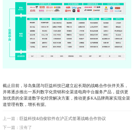
截止目前，珍岛集团与巨益科技已建立起长期的战略合作伙伴关系，
并将逐步推出一系列数字化营销和全渠道电商中台服务产品，
提供更
加优质的全渠道数字化经营解决方案，推动更多KA品牌商家实现全渠
道管理有数，增长有据。
上一篇：
巨益科技&伯俊软件在沪正式签署战略合作协议
下一篇：没有了