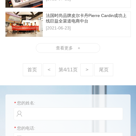
法国时尚品牌皮尔卡丹Pierre Cardin成功上
线巨益全渠道电商中台
[2021-06-23]
查看更多 +
首页
<
第4/11页
>
尾页
您的姓名:
*
您的电话:
*