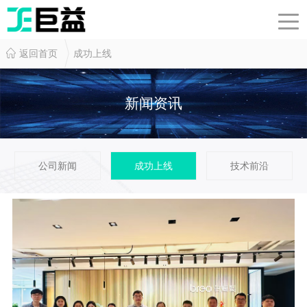
返回首页
成功上线
新闻资讯
公司新闻
成功上线
技术前沿